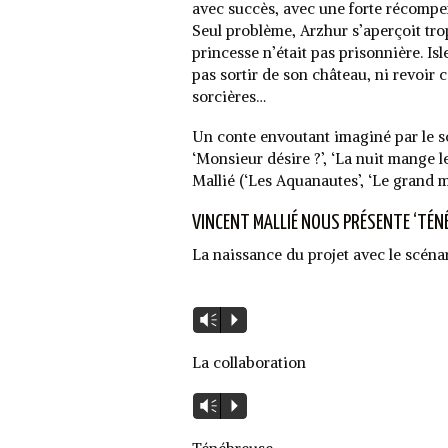
avec succès, avec une forte récompe
Seul problème, Arzhur s’aperçoit tro
princesse n’était pas prisonnière. Isl
pas sortir de son château, ni revoir c
sorcières…
Un conte envoutant imaginé par le s
‘Monsieur désire ?’, ‘La nuit mange le
Mallié (‘Les Aquanautes’, ‘Le grand m
VINCENT MALLIÉ NOUS PRÉSENTE ‘TÉN
La naissance du projet avec le scéna
Lecteur
Vm
P
audio
La collaboration
Lecteur
Vm
P
audio