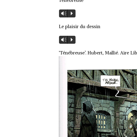
Ténébreuse
Lecteur
Vm
P
audio
Le plaisir du dessin
Lecteur
Vm
P
audio
‘Ténébreuse’. Hubert, Mallié. Aire Li