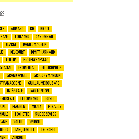
GS
BRE
ARMAND
BD
BD RTL
ORANE
BOUZARD
CASTERMAN
CLARKE
DANIEL MAGHEN
UD
DELCOURT
DIMITRI ARMAND
DUPUIS
FLORENCE CESTAC
 GLACIAL
FROMENTAL
FUTUROPOLIS
T
GRAND ANGLE
GRÉGORY MARDON
RY PANACCIONE
GUILLAUME BOUZARD
T
INTÉGRALE
JACK LONDON
E MOREAU
LE LOMBARD
LOISEL
LUKE
MAGHEN
MICKEY
MIRAGES
MBULE
ROCHETTE
RUE DE SÈVRES
CANE
SOLEIL
SPIROU
CE BD
TANQUERELLE
TRONCHET
ANN
ZIDROU