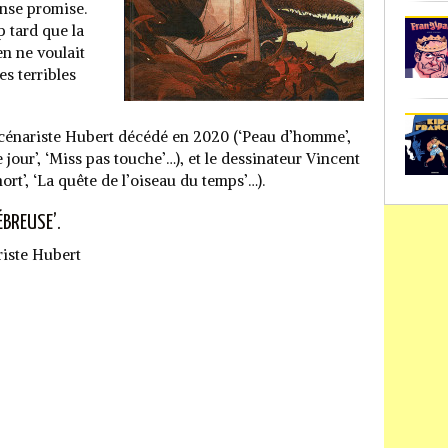
nse promise.
p tard que la
en ne voulait
es terribles
cénariste Hubert décédé en 2020 (‘Peau d’homme’,
 jour’, ‘Miss pas touche’…), et le dessinateur Vincent
ort’, ‘La quête de l’oiseau du temps’…).
ÉBREUSE’.
riste Hubert