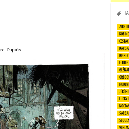
TA
AIRE LI
BOB M
CESTAC
DARGA
bre. Dupuis
DISNEY
FLUIDE
GLÉNA
GRÉGO
HUBER
JÉRÉMI
LUCKY 
NOCTA
SARBA
SÉQUEN
VEHLM