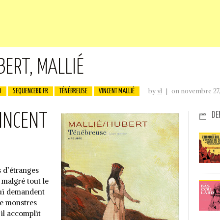
BERT, MALLIÉ
by
vl
|
on novembre 27
D
SEQUENCEBD.FR
TÉNÉBREUSE
VINCENT MALLIÉ
DE
VINCENT
s d’étranges
 malgré tout le
 lui demandent
de monstres
il accomplit