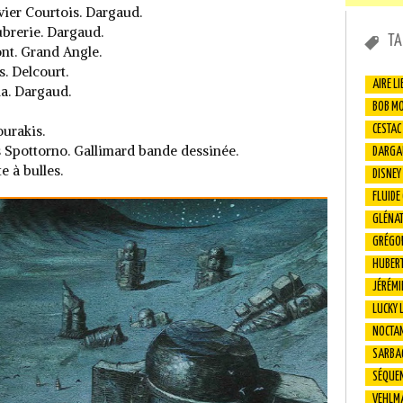
ivier Courtois. Dargaud.
ubrerie. Dargaud.
TA
nt. Grand Angle.
s. Delcourt.
AIRE LI
la. Dargaud.
BOB M
urakis.
CESTAC
os Spottorno. Gallimard bande dessinée.
DARGA
e à bulles.
DISNEY
FLUIDE
GLÉNA
GRÉGO
HUBER
JÉRÉMI
LUCKY 
NOCTA
SARBA
SÉQUEN
VEHLM