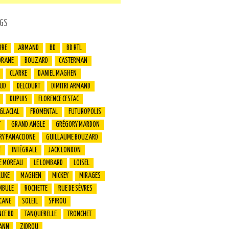
GS
BRE
ARMAND
BD
BD RTL
ORANE
BOUZARD
CASTERMAN
CLARKE
DANIEL MAGHEN
UD
DELCOURT
DIMITRI ARMAND
DUPUIS
FLORENCE CESTAC
 GLACIAL
FROMENTAL
FUTUROPOLIS
T
GRAND ANGLE
GRÉGORY MARDON
RY PANACCIONE
GUILLAUME BOUZARD
T
INTÉGRALE
JACK LONDON
E MOREAU
LE LOMBARD
LOISEL
LUKE
MAGHEN
MICKEY
MIRAGES
MBULE
ROCHETTE
RUE DE SÈVRES
CANE
SOLEIL
SPIROU
CE BD
TANQUERELLE
TRONCHET
ANN
ZIDROU