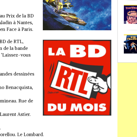
au Prix de la BD
Aladin à Nantes,
’en Face à Paris.
e BD de RTL,
m de la bande
n ‘Laissez-vous
 bandes dessinées
ino Benacquista,
Chemineau. Rue de
Laurent Astier.
.
 Horellou. Le Lombard.