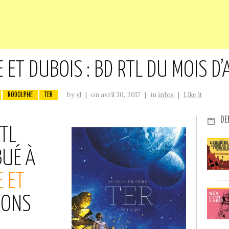
 ET DUBOIS : BD RTL DU MOIS D’
by
vl
|
on avril 30, 2017
|
in
infos
|
Like it
RODOLPHE
TER
DE
RTL
BUÉ À
E ET
IONS