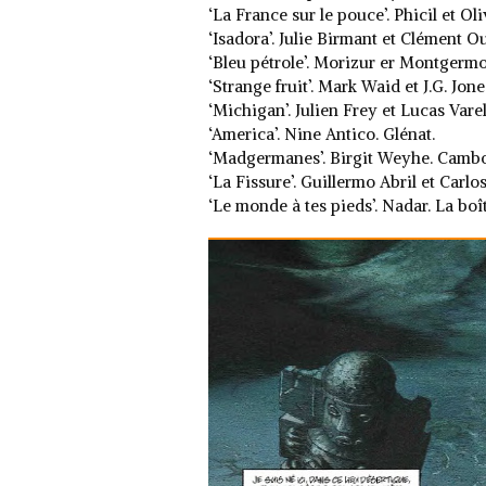
‘La France sur le pouce’. Phicil et Ol
‘Isadora’. Julie Birmant et Clément O
‘Bleu pétrole’. Morizur er Montgermo
‘Strange fruit’. Mark Waid et J.G. Jone
‘Michigan’. Julien Frey et Lucas Vare
‘America’. Nine Antico. Glénat.
‘Madgermanes’. Birgit Weyhe. Cambo
‘La Fissure’. Guillermo Abril et Carl
‘Le monde à tes pieds’. Nadar. La boît